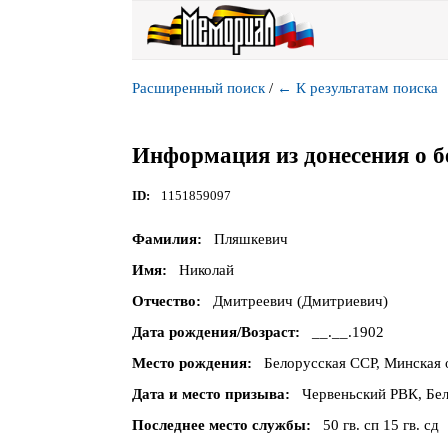
Расширенный поиск
/
←
К результатам поиска
Информация из донесения о б
ID
1151859097
Фамилия
Пляшкевич
Имя
Николай
Отчество
Дмитреевич (Дмитриевич)
Дата рождения/Возраст
__.__.1902
Место рождения
Белорусская ССР, Минская о
Дата и место призыва
Червеньский РВК, Бел
Последнее место службы
50 гв. сп 15 гв. сд