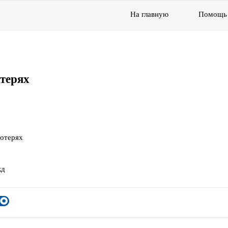
На главную
Помощь
отерях
потерях
кд