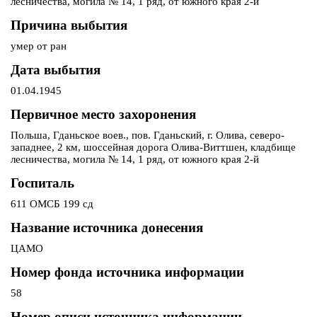
лесничества, могила № 14, 1 ряд, от южного края 2-й
Причина выбытия
умер от ран
Дата выбытия
01.04.1945
Первичное место захоронения
Польша, Гданьское воев., пов. Гданьский, г. Олива, северо-
западнее, 2 км, шоссейная дорога Олива-Виттшен, кладбище
лесничества, могила № 14, 1 ряд, от южного края 2-й
Госпиталь
611 ОМСБ 199 сд
Название источника донесения
ЦАМО
Номер фонда источника информации
58
Номер описи источника информации