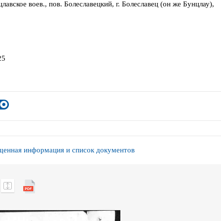
авское воев., пов. Болеславецкий, г. Болеславец (он же Бунцлау),
25
енная информация и список документов