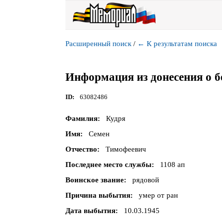
Расширенный поиск
/
←
К результатам поиска
Информация из донесения о б
ID
63082486
Фамилия
Кудря
Имя
Семен
Отчество
Тимофеевич
Последнее место службы
1108 ап
Воинское звание
рядовой
Причина выбытия
умер от ран
Дата выбытия
10.03.1945