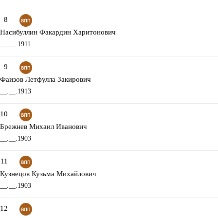
8
Насибуллин Факардин Харитонович
__.__.1911
9
Фаизов Летфулла Закирович
__.__.1913
10
Брежнев Михаил Иванович
__.__.1903
11
Кузнецов Кузьма Михайлович
__.__.1903
12