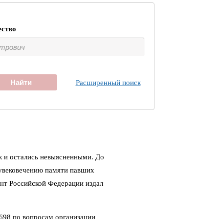
ество
Найти
Расширенный поиск
к и остались невыясненными. До
 увековечению памяти павших
ент Российской Федерации издал
698 по вопросам организации