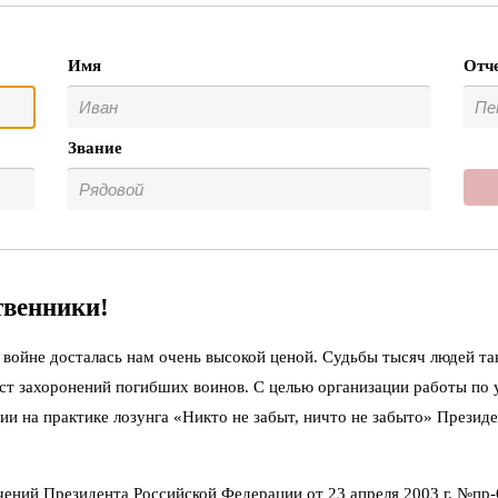
Имя
Отч
Звание
твенники!
войне досталась нам очень высокой ценой. Судьбы тысяч людей та
ст захоронений погибших воинов. С целью организации работы по
ии на практике лозунга «Никто не забыт, ничто не забыто» Презид
чений Президента Российской Федерации от 23 апреля 2003 г. №пр-