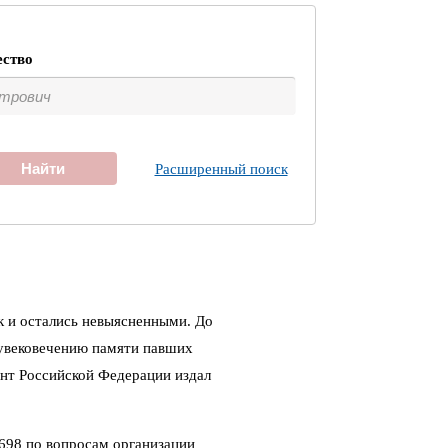
ество
Найти
Расширенный поиск
к и остались невыясненными. До
 увековечению памяти павших
ент Российской Федерации издал
698 по вопросам организации