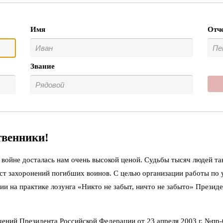
Имя
Отч
Звание
твенники!
войне досталась нам очень высокой ценой. Судьбы тысяч людей та
ст захоронений погибших воинов. С целью организации работы по
ии на практике лозунга «Никто не забыт, ничто не забыто» Презид
чений Президента Российской Федерации от 23 апреля 2003 г. №пр-