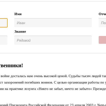
Имя
Отч
Звание
твенники!
войне досталась нам очень высокой ценой. Судьбы тысяч людей та
ст захоронений погибших воинов. С целью организации работы по
ии на практике лозунга «Никто не забыт, ничто не забыто» Презид
чений Президента Российской Федерации от 23 апреля 2003 г. №пр-