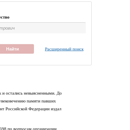
ество
Найти
Расширенный поиск
к и остались невыясненными. До
 увековечению памяти павших
ент Российской Федерации издал
698 по вопросам организации