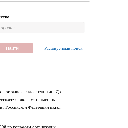
ество
Найти
Расширенный поиск
к и остались невыясненными. До
 увековечению памяти павших
ент Российской Федерации издал
698 по вопросам организации