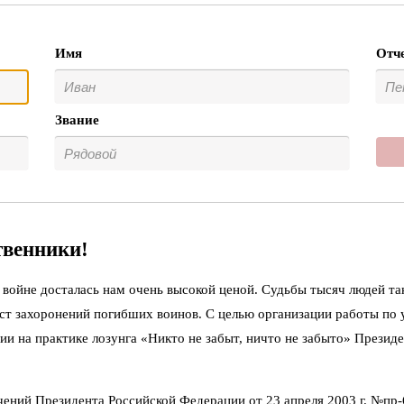
Имя
Отч
Звание
твенники!
войне досталась нам очень высокой ценой. Судьбы тысяч людей та
ст захоронений погибших воинов. С целью организации работы по
ии на практике лозунга «Никто не забыт, ничто не забыто» Презид
чений Президента Российской Федерации от 23 апреля 2003 г. №пр-