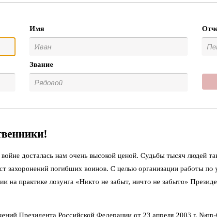
Имя
Отч
Звание
твенники!
войне досталась нам очень высокой ценой. Судьбы тысяч людей та
ст захоронений погибших воинов. С целью организации работы по
ии на практике лозунга «Никто не забыт, ничто не забыто» Презид
чений Президента Российской Федерации от 23 апреля 2003 г. №пр-