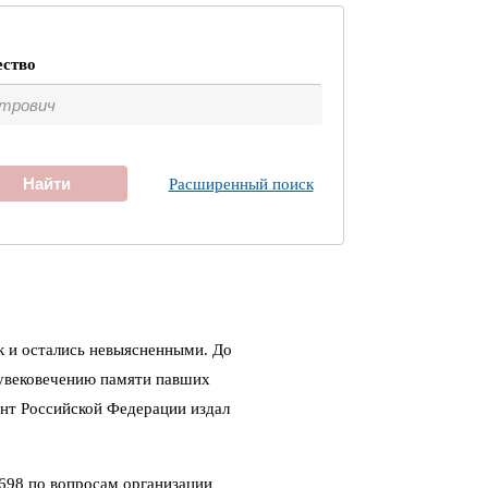
ество
Найти
Расширенный поиск
к и остались невыясненными. До
 увековечению памяти павших
ент Российской Федерации издал
698 по вопросам организации