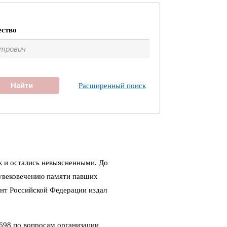
ество
Найти
Расширенный поиск
к и остались невыясненными. До
 увековечению памяти павших
ент Российской Федерации издал
698 по вопросам организации