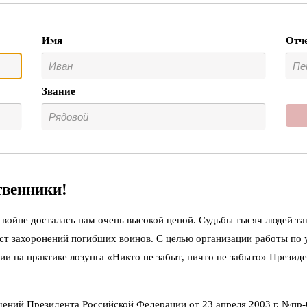
Имя
Отч
Звание
твенники!
войне досталась нам очень высокой ценой. Судьбы тысяч людей та
ст захоронений погибших воинов. С целью организации работы по
ии на практике лозунга «Никто не забыт, ничто не забыто» Презид
чений Президента Российской Федерации от 23 апреля 2003 г. №пр-