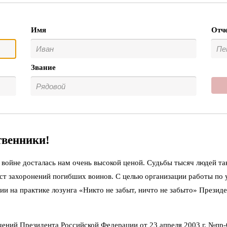
Имя
Отч
Звание
твенники!
войне досталась нам очень высокой ценой. Судьбы тысяч людей та
ст захоронений погибших воинов. С целью организации работы по
ии на практике лозунга «Никто не забыт, ничто не забыто» Презид
чений Президента Российской Федерации от 23 апреля 2003 г. №пр-