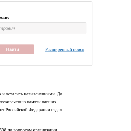
ество
Найти
Расширенный поиск
к и остались невыясненными. До
 увековечению памяти павших
ент Российской Федерации издал
698 по вопросам организации