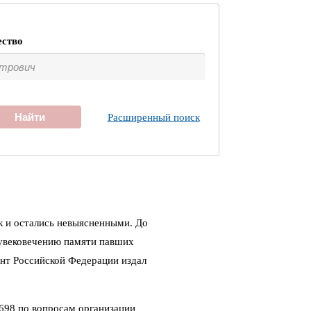
ество
Найти
Расширенный поиск
к и остались невыясненными. До
 увековечению памяти павших
ент Российской Федерации издал
698 по вопросам организации