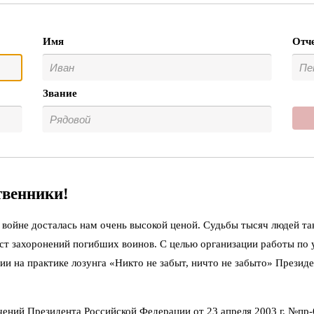
Имя
Отч
Звание
твенники!
войне досталась нам очень высокой ценой. Судьбы тысяч людей та
ст захоронений погибших воинов. С целью организации работы по
ии на практике лозунга «Никто не забыт, ничто не забыто» Презид
чений Президента Российской Федерации от 23 апреля 2003 г. №пр-