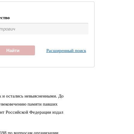
ество
Найти
Расширенный поиск
к и остались невыясненными. До
 увековечению памяти павших
ент Российской Федерации издал
698 по вопросам организации