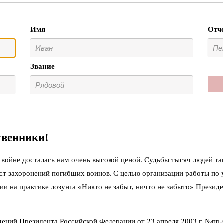
Имя
Отч
Звание
твенники!
войне досталась нам очень высокой ценой. Судьбы тысяч людей та
ст захоронений погибших воинов. С целью организации работы по
ии на практике лозунга «Никто не забыт, ничто не забыто» Презид
чений Президента Российской Федерации от 23 апреля 2003 г. №пр-