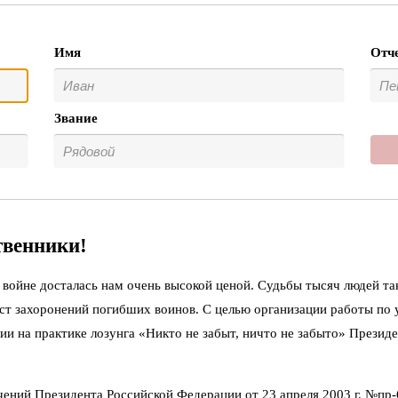
Имя
Отч
Звание
твенники!
войне досталась нам очень высокой ценой. Судьбы тысяч людей та
ст захоронений погибших воинов. С целью организации работы по
ии на практике лозунга «Никто не забыт, ничто не забыто» Презид
чений Президента Российской Федерации от 23 апреля 2003 г. №пр-