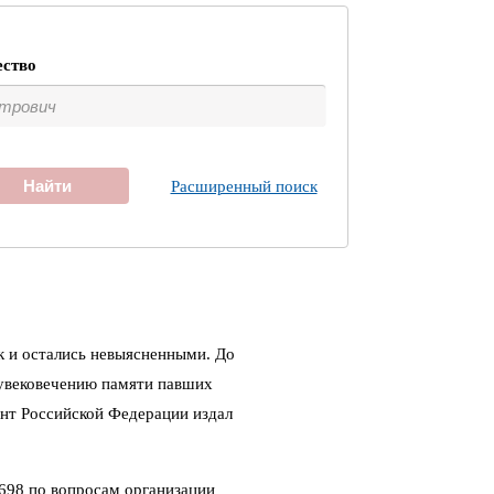
ество
Найти
Расширенный поиск
к и остались невыясненными. До
 увековечению памяти павших
ент Российской Федерации издал
698 по вопросам организации