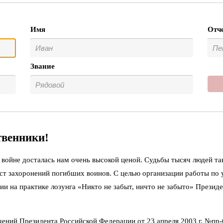
Имя
Отч
Звание
твенники!
войне досталась нам очень высокой ценой. Судьбы тысяч людей та
ст захоронений погибших воинов. С целью организации работы по
ии на практике лозунга «Никто не забыт, ничто не забыто» Презид
чений Президента Российской Федерации от 23 апреля 2003 г. №пр-