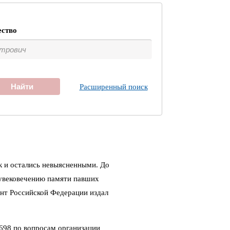
ество
Найти
Расширенный поиск
к и остались невыясненными. До
 увековечению памяти павших
ент Российской Федерации издал
698 по вопросам организации