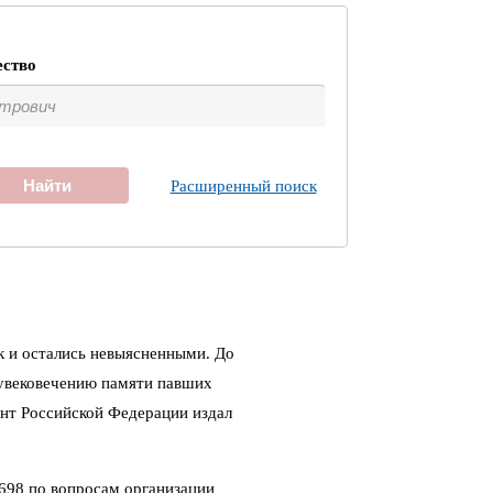
ество
Найти
Расширенный поиск
к и остались невыясненными. До
 увековечению памяти павших
ент Российской Федерации издал
698 по вопросам организации