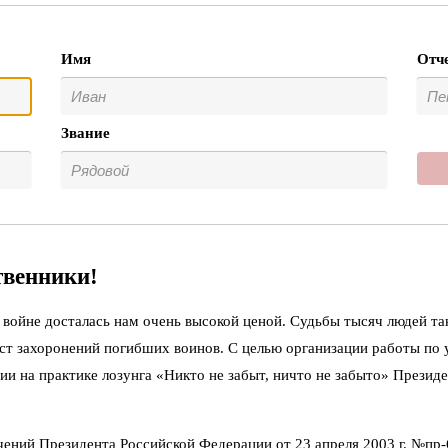
Имя
Отч
Звание
твенники!
войне досталась нам очень высокой ценой. Судьбы тысяч людей та
ст захоронений погибших воинов. С целью организации работы по
ии на практике лозунга «Никто не забыт, ничто не забыто» Презид
чений Президента Российской Федерации от 23 апреля 2003 г. №пр-