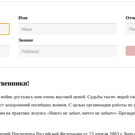
Имя
Отч
Звание
твенники!
войне досталась нам очень высокой ценой. Судьбы тысяч людей та
ст захоронений погибших воинов. С целью организации работы по
ии на практике лозунга «Никто не забыт, ничто не забыто» Презид
чений Президента Российской Федерации от 23 апреля 2003 г. №пр-