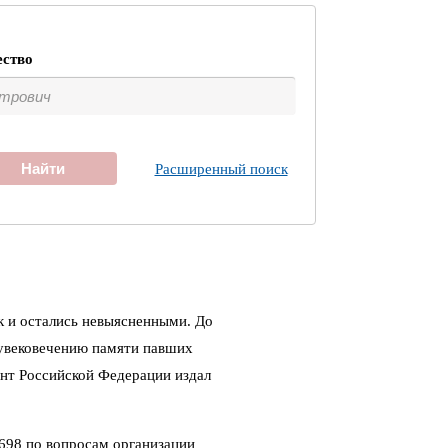
ество
Найти
Расширенный поиск
к и остались невыясненными. До
 увековечению памяти павших
ент Российской Федерации издал
698 по вопросам организации