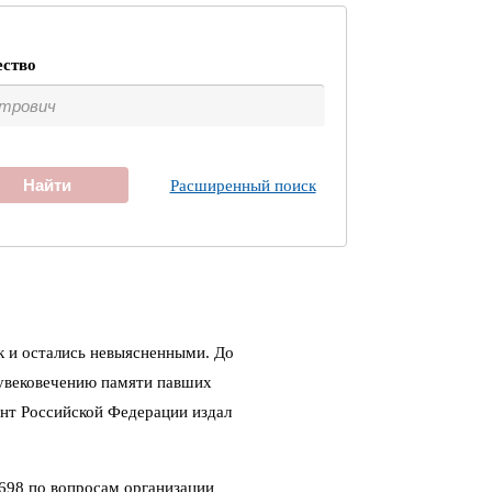
ество
Найти
Расширенный поиск
к и остались невыясненными. До
 увековечению памяти павших
ент Российской Федерации издал
698 по вопросам организации