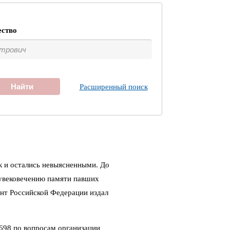
ество
Найти
Расширенный поиск
к и остались невыясненными. До
 увековечению памяти павших
ент Российской Федерации издал
698 по вопросам организации