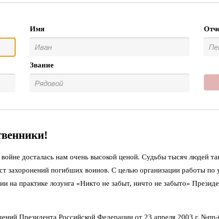
Имя
Отч
Звание
твенники!
войне досталась нам очень высокой ценой. Судьбы тысяч людей та
ст захоронений погибших воинов. С целью организации работы по
ии на практике лозунга «Никто не забыт, ничто не забыто» Презид
чений Президента Российской Федерации от 23 апреля 2003 г. №пр-