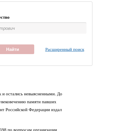
ество
Найти
Расширенный поиск
к и остались невыясненными. До
 увековечению памяти павших
ент Российской Федерации издал
698 по вопросам организации