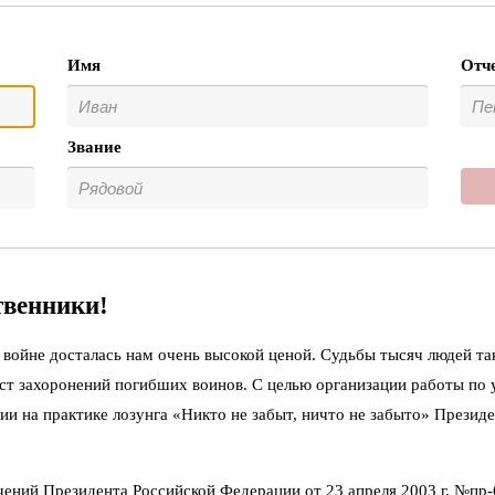
Имя
Отч
Звание
твенники!
войне досталась нам очень высокой ценой. Судьбы тысяч людей та
ст захоронений погибших воинов. С целью организации работы по
ии на практике лозунга «Никто не забыт, ничто не забыто» Презид
чений Президента Российской Федерации от 23 апреля 2003 г. №пр-