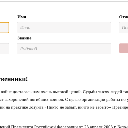
Имя
Отч
Звание
твенники!
войне досталась нам очень высокой ценой. Судьбы тысяч людей та
ст захоронений погибших воинов. С целью организации работы по
ии на практике лозунга «Никто не забыт, ничто не забыто» Презид
чений Президента Российской Федерации от 23 апреля 2003 г. №пр-