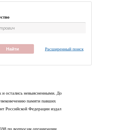
ество
Найти
Расширенный поиск
к и остались невыясненными. До
 увековечению памяти павших
ент Российской Федерации издал
698 по вопросам организации