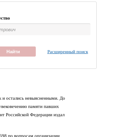
ество
Найти
Расширенный поиск
к и остались невыясненными. До
 увековечению памяти павших
ент Российской Федерации издал
698 по вопросам организации