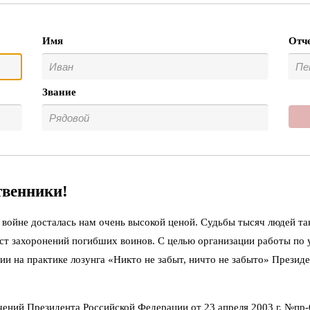
Имя
Отч
Звание
твенники!
войне досталась нам очень высокой ценой. Судьбы тысяч людей та
ст захоронений погибших воинов. С целью организации работы по
ии на практике лозунга «Никто не забыт, ничто не забыто» Презид
чений Президента Российской Федерации от 23 апреля 2003 г. №пр-