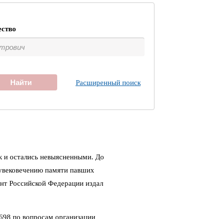
ество
Найти
Расширенный поиск
к и остались невыясненными. До
 увековечению памяти павших
ент Российской Федерации издал
698 по вопросам организации