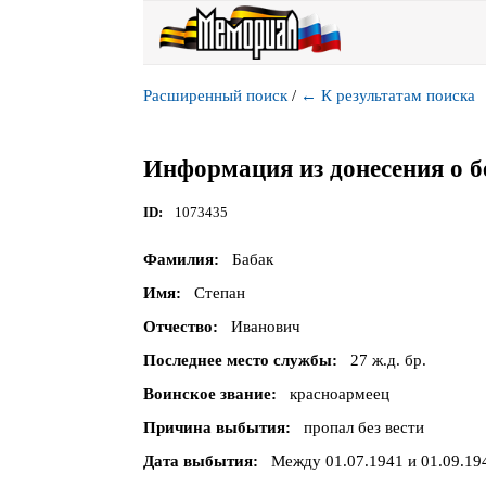
Расширенный поиск
/
←
К результатам поиска
Информация из донесения о б
ID
1073435
Фамилия
Бабак
Имя
Степан
Отчество
Иванович
Последнее место службы
27 ж.д. бр.
Воинское звание
красноармеец
Причина выбытия
пропал без вести
Дата выбытия
Между 01.07.1941 и 01.09.19