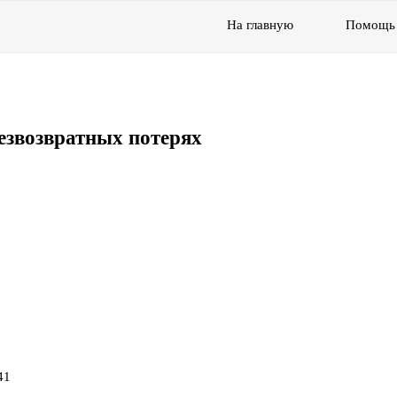
На главную
Помощь
езвозвратных потерях
41