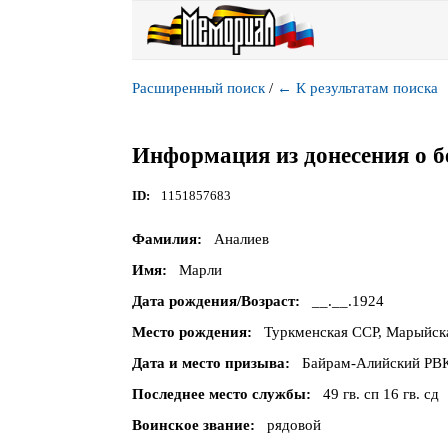
Расширенный поиск
/
←
К результатам поиска
Информация из донесения о б
ID
1151857683
Фамилия
Аналиев
Имя
Марли
Дата рождения/Возраст
__.__.1924
Место рождения
Туркменская ССР, Марыйска
Дата и место призыва
Байрам-Алийский РВК
Последнее место службы
49 гв. сп 16 гв. сд
Воинское звание
рядовой