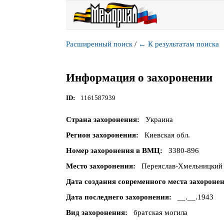
Расширенный поиск
/
←
К результатам поиска
Информация о захоронении
ID
1161587939
Страна захоронения
Украина
Регион захоронения
Киевская обл.
Номер захоронения в ВМЦ
З380-896
Место захоронения
Переяслав-Хмельницкий р
Дата создания современного места захороне
Дата последнего захоронения
__.__.1943
Вид захоронения
братская могила