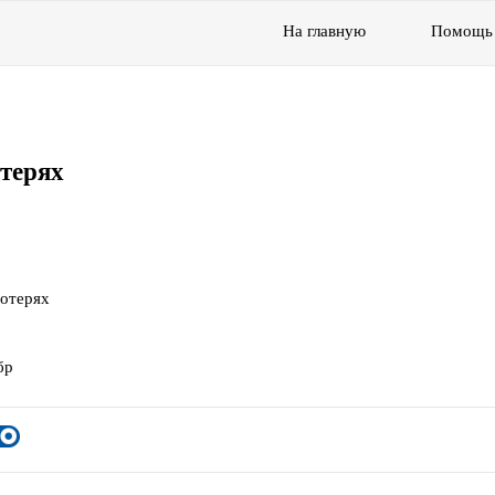
На главную
Помощь
отерях
потерях
бр