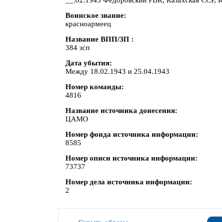
__.02.1943 Федоровский РВК, Казахская ССР, К
Воинское звание
красноармеец
Название ВПП/ЗП
384 зсп
Дата убытия
Между 18.02.1943 и 25.04.1943
Номер команды
4816
Название источника донесения
ЦАМО
Номер фонда источника информации
8585
Номер описи источника информации
73737
Номер дела источника информации
2