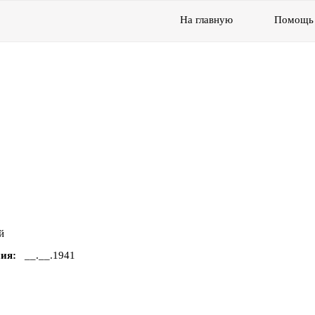
На главную
Помощь
й
ния
__.__.1941