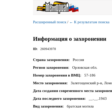
Расширенный поиск
/
←
К результатам поиска
Информация о захоронении
ID
260943978
Страна захоронения
Россия
Регион захоронения
Орловская обл.
Номер захоронения в ВМЦ
57-186
Место захоронения
Залегощенский р-н, Ломо
Дата создания современного места захороне
Дата последнего захоронения
__.__.1943
Вид захоронения
братская могила