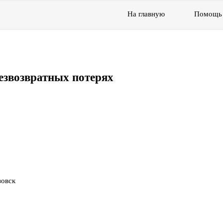
На главную
Помощь
езвозвратных потерях
зовск