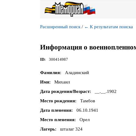
Расширенный поиск
/
←
К результатам поиска
Информация о военнопленно
ID
300414987
Фамилия
Аладинский
Имя
Михаил
Дата рождения/Возраст
__.__.1902
Место рождения
Тамбов
Дата пленения
06.10.1941
Место пленения
Орел
Лагерь
шталаг 324