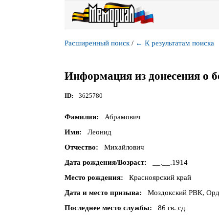
Расширенный поиск
/
←
К результатам поиска
Информация из донесения о б
ID
3625780
Фамилия
Абрамович
Имя
Леонид
Отчество
Михайлович
Дата рождения/Возраст
__.__.1914
Место рождения
Красноярский край
Дата и место призыва
Моздокский РВК, Орд
Последнее место службы
86 гв. сд