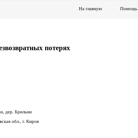
На главную
Помощь
езвозвратных потерях
н, дер. Брильни
кая обл., г. Киров