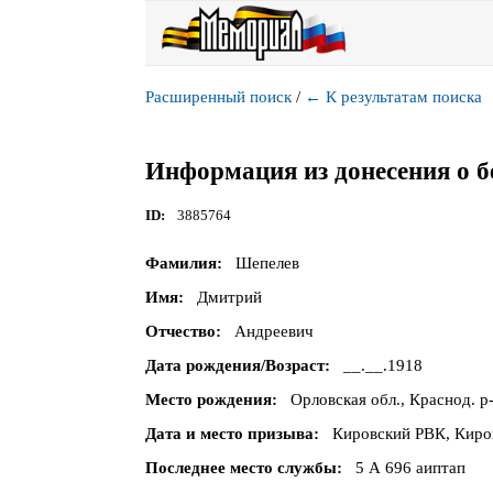
Расширенный поиск
/
←
К результатам поиска
Информация из донесения о б
ID
3885764
Фамилия
Шепелев
Имя
Дмитрий
Отчество
Андреевич
Дата рождения/Возраст
__.__.1918
Место рождения
Орловская обл., Краснод. р-
Дата и место призыва
Кировский РВК, Кировс
Последнее место службы
5 А 696 аиптап