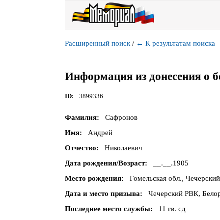
Расширенный поиск
/
←
К результатам поиска
Информация из донесения о б
ID
3899336
Фамилия
Сафронов
Имя
Андрей
Отчество
Николаевич
Дата рождения/Возраст
__.__.1905
Место рождения
Гомельская обл., Чечерский
Дата и место призыва
Чечерский РВК, Белор
Последнее место службы
11 гв. сд