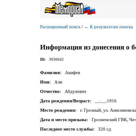
Расширенный поиск
/
←
К результатам поиска
Информация из донесения о б
ID
3936642
Фамилия
Акифев
Имя
Али
Отчество
Абдулович
Дата рождения/Возраст
__.__.1916
Место рождения
г. Грозный, ул. Анисимовска
Дата и место призыва
Грозненский ГВК, Чеч
Последнее место службы
320 сд