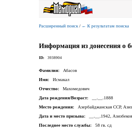
Расширенный поиск
/
←
К результатам поиска
Информация из донесения о б
ID
3938904
Фамилия
Абасов
Имя
Исмакал
Отчество
Махомедович
Дата рождения/Возраст
__.__.1888
Место рождения
Азербайджанская ССР, Азизб
Дата и место призыва
__.__.1942, Азизбеков
Последнее место службы
58 гв. сд