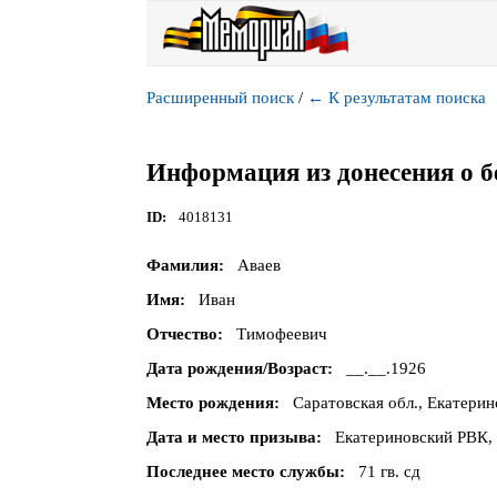
Расширенный поиск
/
←
К результатам поиска
Информация из донесения о б
ID
4018131
Фамилия
Аваев
Имя
Иван
Отчество
Тимофеевич
Дата рождения/Возраст
__.__.1926
Место рождения
Саратовская обл., Екатерин
Дата и место призыва
Екатериновский РВК, 
Последнее место службы
71 гв. сд