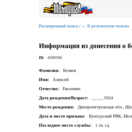
Расширенный поиск
/
←
К результатам поиска
Информация из донесения о б
ID
4399596
Фамилия
Беляев
Имя
Алексей
Отчество
Евсеевич
Дата рождения/Возраст
__.__.1924
Место рождения
Днепропетровская обл., Щор
Дата и место призыва
Кунгурский РВК, Моло
Последнее место службы
1 гв. сд