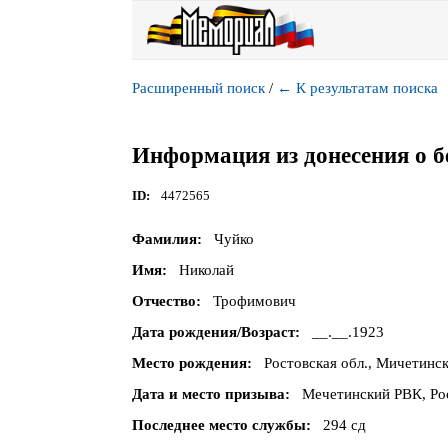
Расширенный поиск
/
←
К результатам поиска
Информация из донесения о б
ID
4472565
Фамилия
Чуйко
Имя
Николай
Отчество
Трофимович
Дата рождения/Возраст
__.__.1923
Место рождения
Ростовская обл., Мичетинск
Дата и место призыва
Мечетинский РВК, Рос
Последнее место службы
294 сд