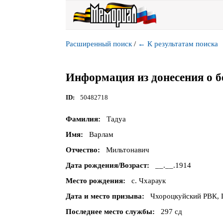
Расширенный поиск
/
←
К результатам поиска
Информация из донесения о б
ID
50482718
Фамилия
Тадуа
Имя
Варлам
Отчество
Мильтонавич
Дата рождения/Возраст
__.__.1914
Место рождения
с. Чхараук
Дата и место призыва
Чхороцкуйский РВК, 
Последнее место службы
297 сд