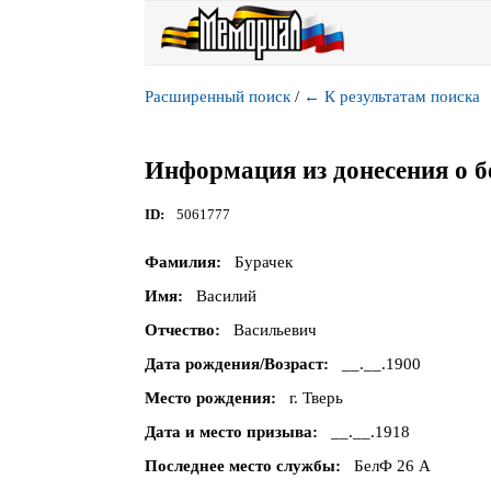
Расширенный поиск
/
←
К результатам поиска
Информация из донесения о б
ID
5061777
Фамилия
Бурачек
Имя
Василий
Отчество
Васильевич
Дата рождения/Возраст
__.__.1900
Место рождения
г. Тверь
Дата и место призыва
__.__.1918
Последнее место службы
БелФ 26 А