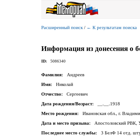
Расширенный поиск
/
←
К результатам поиска
Информация из донесения о б
ID
5086340
Фамилия
Андреев
Имя
Николай
Отчество
Сергеевич
Дата рождения/Возраст
__.__.1918
Место рождения
Ивановская обл., г. Владими
Дата и место призыва
Апостоловский РВК, У
Последнее место службы
3 БелФ 14 отд. шту