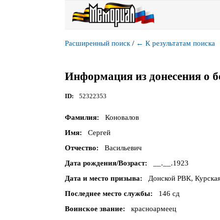
Расширенный поиск
/
←
К результатам поиска
Информация из донесения о б
ID
52322353
Фамилия
Коновалов
Имя
Сергей
Отчество
Васильевич
Дата рождения/Возраст
__.__.1923
Дата и место призыва
Донской РВК, Курская
Последнее место службы
146 сд
Воинское звание
красноармеец