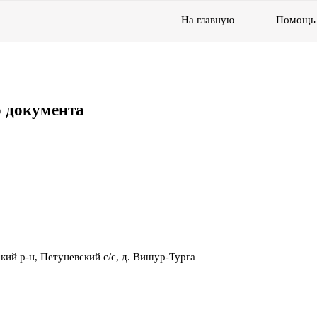
На главную
Помощь
 документа
ий р-н, Петуневский с/с, д. Вишур-Турга