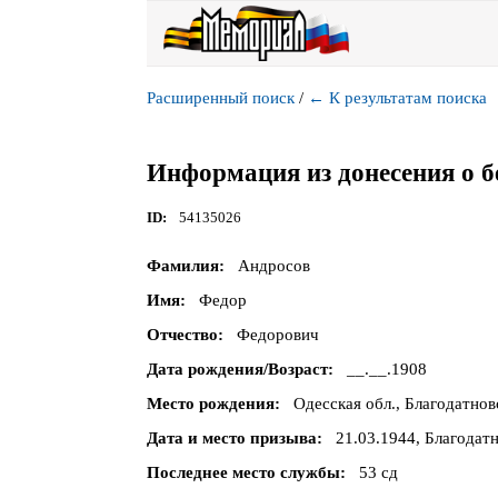
Расширенный поиск
/
←
К результатам поиска
Информация из донесения о б
ID
54135026
Фамилия
Андросов
Имя
Федор
Отчество
Федорович
Дата рождения/Возраст
__.__.1908
Место рождения
Одесская обл., Благодатновс
Дата и место призыва
21.03.1944, Благодат
Последнее место службы
53 сд