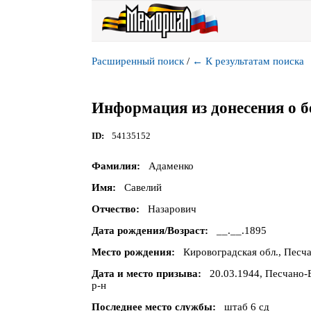
Расширенный поиск
/
←
К результатам поиска
Информация из донесения о б
ID
54135152
Фамилия
Адаменко
Имя
Савелий
Отчество
Назарович
Дата рождения/Возраст
__.__.1895
Место рождения
Кировоградская обл., Песч
Дата и место призыва
20.03.1944, Песчано-
р-н
Последнее место службы
штаб 6 сд