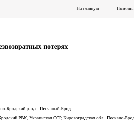
На главную
Помощь
езвозвратных потерях
ано-Бродский р-н, с. Песчаный-Брод
Бродский РВК, Украинская ССР, Кировоградская обл., Песчано-Бро