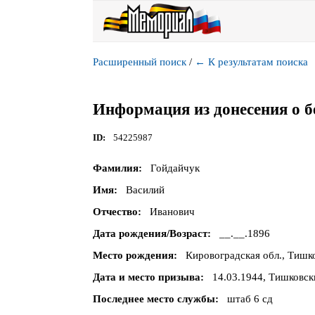
Расширенный поиск
/
←
К результатам поиска
Информация из донесения о б
ID
54225987
Фамилия
Гойдайчук
Имя
Василий
Отчество
Иванович
Дата рождения/Возраст
__.__.1896
Место рождения
Кировоградская обл., Тишко
Дата и место призыва
14.03.1944, Тишковск
Последнее место службы
штаб 6 сд