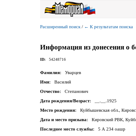
Расширенный поиск
/
←
К результатам поиска
Информация из донесения о б
ID
54248716
Фамилия
Уварцев
Имя
Василий
Отчество
Степанович
Дата рождения/Возраст
__.__.1925
Место рождения
Куйбышевская обл., Кировс
Дата и место призыва
Кировский РВК, Куйбы
Последнее место службы
5 А 234 оашр